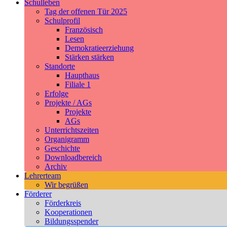
Schulleben
Tag der offenen Tür 2025
Schulprofil
Französisch
Lesen
Demokratieerziehung
Stärken stärken
Standorte
Haupthaus
Filiale 1
Erfolge
Projekte / AGs
Projekte
AGs
Unterrichtszeiten
Organigramm
Geschichte
Downloadbereich
Archiv
Lehrerteam
Wir begrüßen
Förderer
Förderkreis
Kooperationen
Bildungsspender