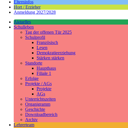
Elterninfos
Hort / Erzieher
Anmeldung 2027/2028
Aktuelles
Schulleben
Tag der offenen Tür 2025
Schulprofil
Französisch
Lesen
Demokratieerziehung
Stärken stärken
Standorte
Haupthaus
Filiale 1
Erfolge
Projekte / AGs
Projekte
AGs
Unterrichtszeiten
Organigramm
Geschichte
Downloadbereich
Archiv
Lehrerteam