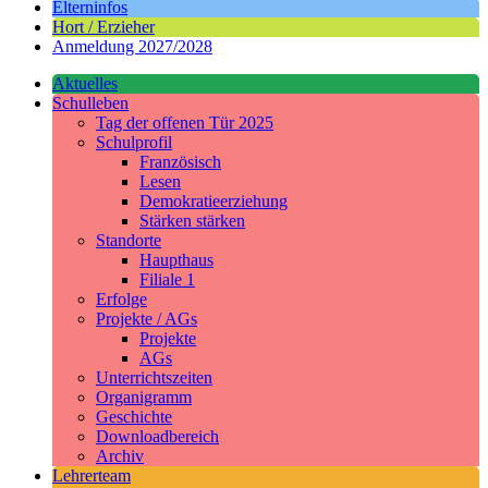
Elterninfos
Hort / Erzieher
Anmeldung 2027/2028
Aktuelles
Schulleben
Tag der offenen Tür 2025
Schulprofil
Französisch
Lesen
Demokratieerziehung
Stärken stärken
Standorte
Haupthaus
Filiale 1
Erfolge
Projekte / AGs
Projekte
AGs
Unterrichtszeiten
Organigramm
Geschichte
Downloadbereich
Archiv
Lehrerteam