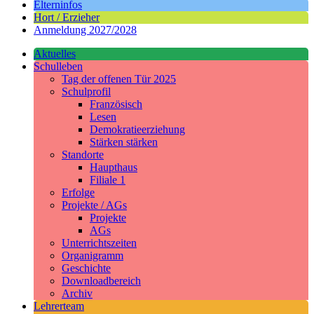
Elterninfos
Hort / Erzieher
Anmeldung 2027/2028
Aktuelles
Schulleben
Tag der offenen Tür 2025
Schulprofil
Französisch
Lesen
Demokratieerziehung
Stärken stärken
Standorte
Haupthaus
Filiale 1
Erfolge
Projekte / AGs
Projekte
AGs
Unterrichtszeiten
Organigramm
Geschichte
Downloadbereich
Archiv
Lehrerteam