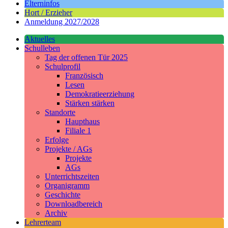
Elterninfos
Hort / Erzieher
Anmeldung 2027/2028
Aktuelles
Schulleben
Tag der offenen Tür 2025
Schulprofil
Französisch
Lesen
Demokratieerziehung
Stärken stärken
Standorte
Haupthaus
Filiale 1
Erfolge
Projekte / AGs
Projekte
AGs
Unterrichtszeiten
Organigramm
Geschichte
Downloadbereich
Archiv
Lehrerteam