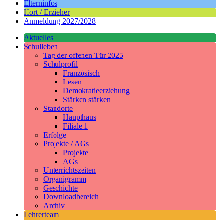
Elterninfos
Hort / Erzieher
Anmeldung 2027/2028
Aktuelles
Schulleben
Tag der offenen Tür 2025
Schulprofil
Französisch
Lesen
Demokratieerziehung
Stärken stärken
Standorte
Haupthaus
Filiale 1
Erfolge
Projekte / AGs
Projekte
AGs
Unterrichtszeiten
Organigramm
Geschichte
Downloadbereich
Archiv
Lehrerteam