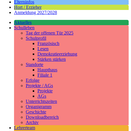
Elterninfos
Hort / Erzieher
Anmeldung 2027/2028
Aktuelles
Schulleben
Tag der offenen Tür 2025
Schulprofil
Französisch
Lesen
Demokratieerziehung
Stärken stärken
Standorte
Haupthaus
Filiale 1
Erfolge
Projekte / AGs
Projekte
AGs
Unterrichtszeiten
Organigramm
Geschichte
Downloadbereich
Archiv
Lehrerteam