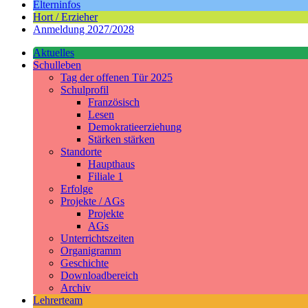
Elterninfos
Hort / Erzieher
Anmeldung 2027/2028
Aktuelles
Schulleben
Tag der offenen Tür 2025
Schulprofil
Französisch
Lesen
Demokratieerziehung
Stärken stärken
Standorte
Haupthaus
Filiale 1
Erfolge
Projekte / AGs
Projekte
AGs
Unterrichtszeiten
Organigramm
Geschichte
Downloadbereich
Archiv
Lehrerteam