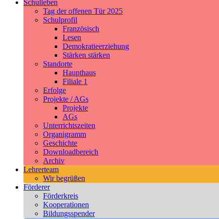
Schulleben
Tag der offenen Tür 2025
Schulprofil
Französisch
Lesen
Demokratieerziehung
Stärken stärken
Standorte
Haupthaus
Filiale 1
Erfolge
Projekte / AGs
Projekte
AGs
Unterrichtszeiten
Organigramm
Geschichte
Downloadbereich
Archiv
Lehrerteam
Wir begrüßen
Förderer
Förderkreis
Kooperationen
Bildungsspender