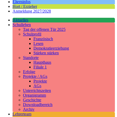
Elterninfos
Hort / Erzieher
Anmeldung 2027/2028
Aktuelles
Schulleben
Tag der offenen Tür 2025
Schulprofil
Französisch
Lesen
Demokratieerziehung
Stärken stärken
Standorte
Haupthaus
Filiale 1
Erfolge
Projekte / AGs
Projekte
AGs
Unterrichtszeiten
Organigramm
Geschichte
Downloadbereich
Archiv
Lehrerteam