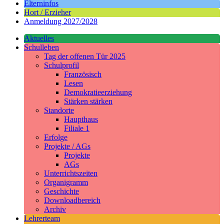
Elterninfos
Hort / Erzieher
Anmeldung 2027/2028
Aktuelles
Schulleben
Tag der offenen Tür 2025
Schulprofil
Französisch
Lesen
Demokratieerziehung
Stärken stärken
Standorte
Haupthaus
Filiale 1
Erfolge
Projekte / AGs
Projekte
AGs
Unterrichtszeiten
Organigramm
Geschichte
Downloadbereich
Archiv
Lehrerteam